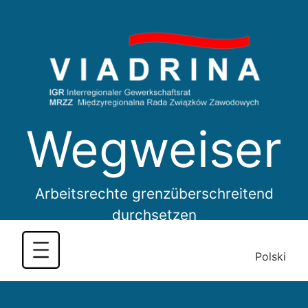
Skip
to
content
Wegweiser
Arbeitsrechte grenzüberschreitend
durchsetzen
Polski