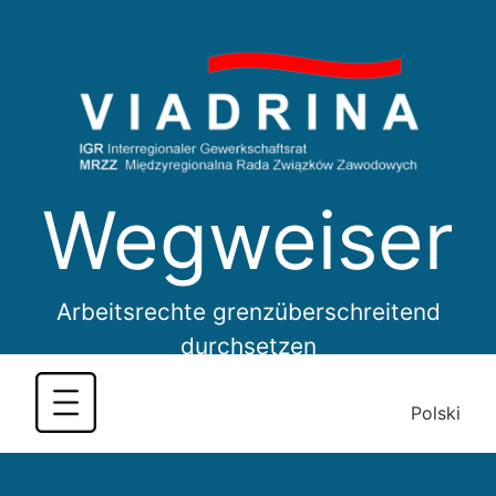
Skip
to
content
Wegweiser
Arbeitsrechte grenzüberschreitend
durchsetzen
Polski