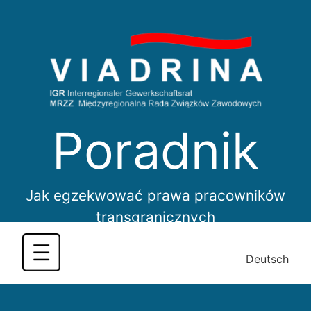
Skip
to
content
Poradnik
Jak egzekwować prawa pracowników
transgranicznych
Deutsch