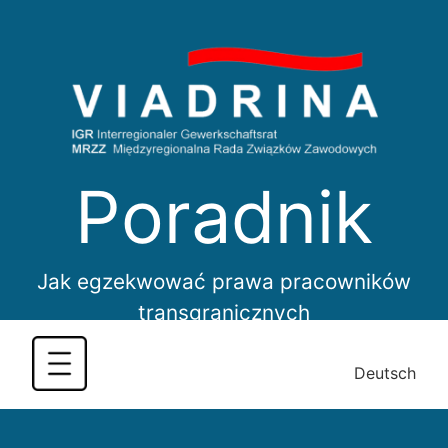
Skip
to
content
Poradnik
Jak egzekwować prawa pracowników
transgranicznych
Deutsch