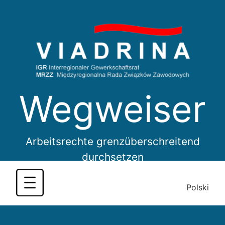
Skip
to
content
Wegweiser
Arbeitsrechte grenzüberschreitend
durchsetzen
Polski