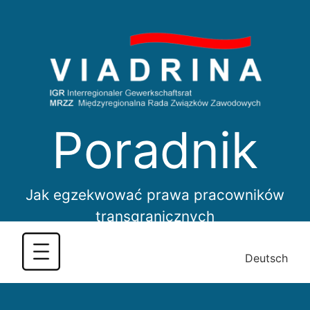
Skip
to
content
Poradnik
Jak egzekwować prawa pracowników
transgranicznych
Deutsch