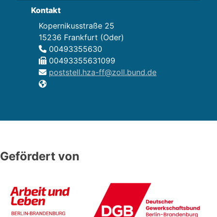
Kontakt
Kopernikusstraße 25
15236 Frankfurt (Oder)
00493355630
00493355631099
poststell.hza-ff@zoll.bund.de
Gefördert von