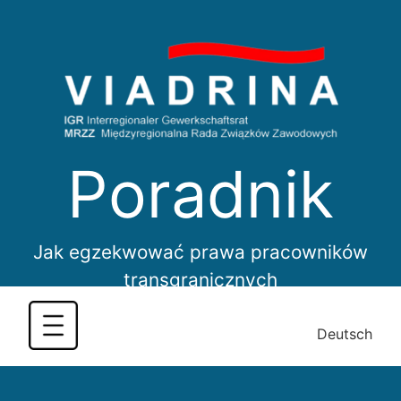
Skip
to
content
Poradnik
Jak egzekwować prawa pracowników
transgranicznych
Deutsch