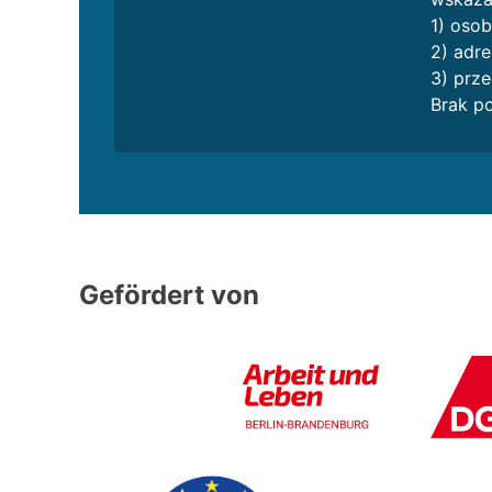
1) osob
2) adre
3) prze
Brak p
Gefördert von