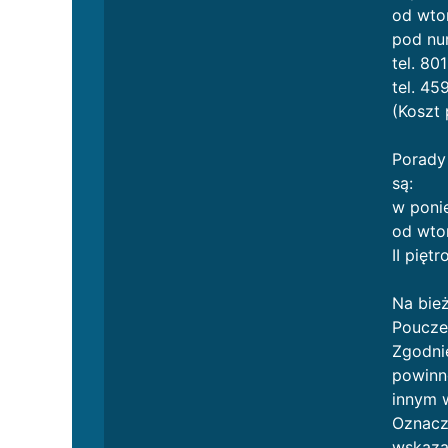
od wtor
pod nu
tel. 80
tel. 4
(Koszt 
Porady 
są:
w ponie
od wtor
II piętr
Na bież
Poucze
Zgodnie
powinno
innym 
Oznacza
wskaza