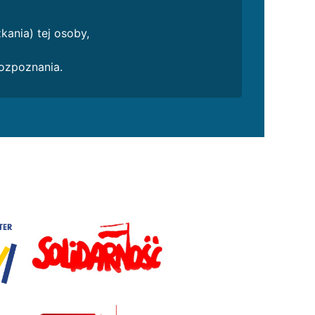
kania) tej osoby,
ozpoznania.