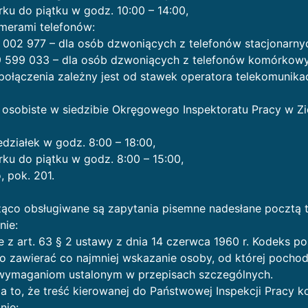
ku do piątku w godz. 10:00 – 14:00,
merami telefonów:
1 002 977 – dla osób dzwoniących z telefonów stacjonarny
59 599 033 – dla osób dzwoniących z telefonów komórkow
połączenia zależny jest od stawek operatora telekomunika
osobiste w siedzibie Okręgowego Inspektoratu Pracy w Zie
działek w godz. 8:00 – 18:00,
ku do piątku w godz. 8:00 – 15:00,
o, pok. 201.
ąco obsługiwane są zapytania pisemne nadesłane pocztą tr
nie:
 z art. 63 § 2 ustawy z dnia 14 czerwca 1960 r. Kodeks p
 zawierać co najmniej wskazanie osoby, od której pochodzi
wymaganiom ustalonym w przepisach szczególnych.
 to, że treść kierowanej do Państwowej Inspekcji Pracy k
nie: