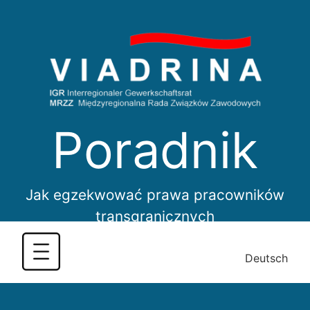
Skip
to
content
Poradnik
Jak egzekwować prawa pracowników
transgranicznych
Deutsch