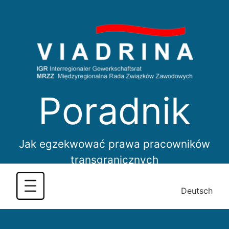
Skip
to
content
Poradnik
Jak egzekwować prawa pracowników
transgranicznych
Deutsch