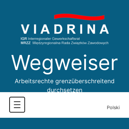
Skip
to
content
Wegweiser
Arbeitsrechte grenzüberschreitend
durchsetzen
Polski